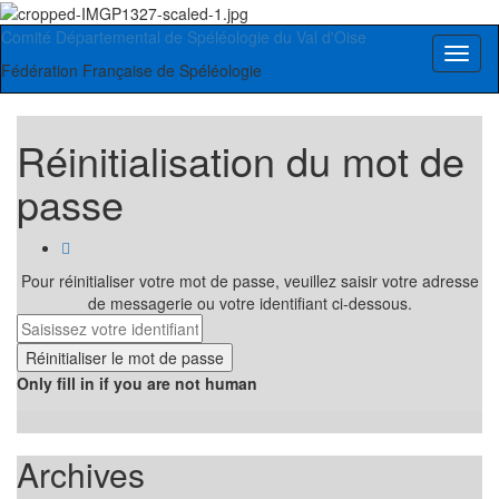
Comité Départemental de Spéléologie du Val d'Oise
Toggl
Fédération Française de Spéléologie
naviga
Réinitialisation du mot de
passe
Pour réinitialiser votre mot de passe, veuillez saisir votre adresse
de messagerie ou votre identifiant ci-dessous.
Only fill in if you are not human
Archives